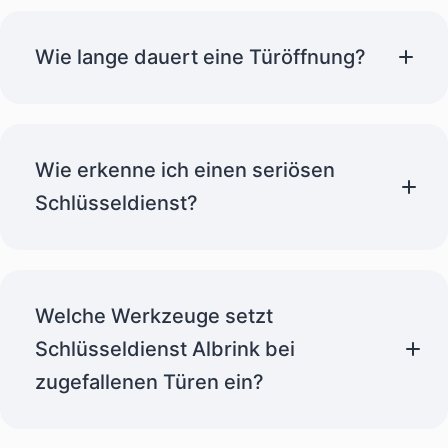
Wie lange dauert eine Türöffnung?
Wie erkenne ich einen seriösen
Schlüsseldienst?
Zugefallene Tür – meist in wenigen Minuten
Welche Werkzeuge setzt
geöffnet
Schlüsseldienst Albrink bei
zugefallenen Türen ein?
1 bis 5 Minuten
Schlüsseldienst in Bielefeld