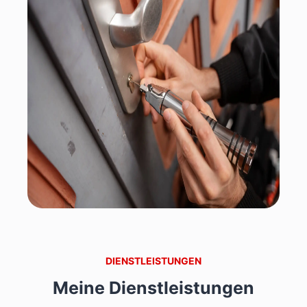
Material und Langlebigkeit
schwarzes Schaf
seriösen
Schlüsseldienst
Polizei oder Feuerwehr? Nur in Notfällen!
Schlüsseldienst rufen – schnell und fair
Zusatzfunktionen für Komfort
Mein Tipp:
Schlüsselversicherung prüfen
DIENSTLEISTUNGEN
Mein Tipp
Meine Dienstleistungen