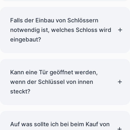
Schlüsseldiensten in
Zusammenfassend sind folgende Punkte zu
Bielefeld
Falls der Einbau von Schlössern
beachten:
30 Minuten bis über eine
vollständige Preise
notwendig ist, welches Schloss wird
Stunde
Elektropick & Schlagschlüssel – Falls
eingebaut?
Lockpicking nicht greift
Wie lange braucht ein Schlüsseldienst?
ausdrücklich dazu
Elektropick
einwilligst
zwischen 10 und 45 Minuten
Schlagschlüssel
Kann eine Tür geöffnet werden,
wenn der Schlüssel von innen
steckt?
Spiralöffner – für Doppelfalztüren
direkt einen Bohrer raus
Alternative Zugänge – Fenster oder Balkon als
ABUS
BASI
https://schluesseldienst-
Mein Tipp:
Option
albrink.de/autoschluesseldienst/
Fenster oder
Doppelfalztüren
Auf was sollte ich bei beim Kauf von
Balkon